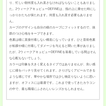
り、忙しい朝何度も入れ直さなければならないこともありまし
た。2ウィークアキュビューDEFINEは、指の上に乗せた時にし
っかりかたちが保たれます。何度も入れ直す必要もありませ
ん。
カーブのデザインも自分の瞳のカーブにフィットするので、抜
群のつけ心地をキープできます。
色素は瞳に直接付着しない構造になっています。ひと昔前色素
が粘膜や瞳に付着してダメージを与えると聞いた事がありまし
たが、2ウィークアキュビューDEFINEを装着している間はそん
な心配もないでしょう。
カラーは印象を大きく変えるタイプではありませんが、良い感
じに瞳をパッチリ見せてくれます。さりげなくアピールできる
ような感じです。華やかな場所では少し物足りないように思い
ますが、オフィスには最適です。これまで使ってきたカラコン
の中で、最も職場にふさわしいレンズかもしれません。