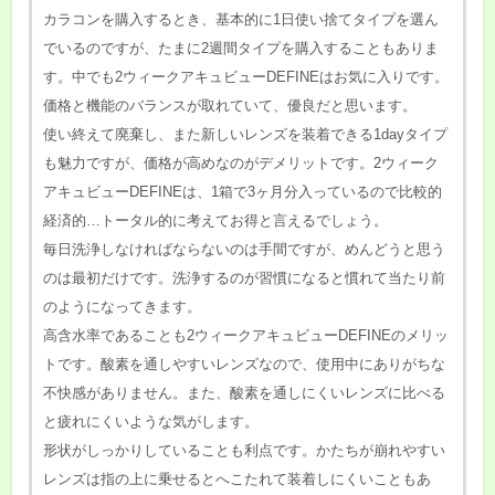
カラコンを購入するとき、基本的に1日使い捨てタイプを選ん
でいるのですが、たまに2週間タイプを購入することもありま
す。中でも2ウィークアキュビューDEFINEはお気に入りです。
価格と機能のバランスが取れていて、優良だと思います。
使い終えて廃棄し、また新しいレンズを装着できる1dayタイプ
も魅力ですが、価格が高めなのがデメリットです。2ウィーク
アキュビューDEFINEは、1箱で3ヶ月分入っているので比較的
経済的…トータル的に考えてお得と言えるでしょう。
毎日洗浄しなければならないのは手間ですが、めんどうと思う
のは最初だけです。洗浄するのが習慣になると慣れて当たり前
のようになってきます。
高含水率であることも2ウィークアキュビューDEFINEのメリッ
トです。酸素を通しやすいレンズなので、使用中にありがちな
不快感がありません。また、酸素を通しにくいレンズに比べる
と疲れにくいような気がします。
形状がしっかりしていることも利点です。かたちが崩れやすい
レンズは指の上に乗せるとへこたれて装着しにくいこともあ