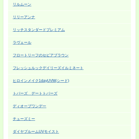
リルムーン
リリーアンナ
リッチスタンダードプレミアム
ラヴェール
フロートリーフのセピアブラウン
フレッシュルックデイリーズイルミネート
ヒロインメイク1dayUVM(シード)
トパーズ デートトパーズ
ディオーブワンデー
チューズミー
ダイヤブルームUVモイスト