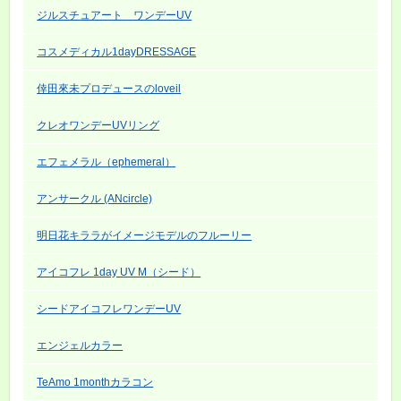
ジルスチュアート ワンデーUV
コスメディカル1dayDRESSAGE
倖田來未プロデュースのloveil
クレオワンデーUVリング
エフェメラル（ephemeral）
アンサークル (ANcircle)
明日花キララがイメージモデルのフルーリー
アイコフレ 1day UV M（シード）
シードアイコフレワンデーUV
エンジェルカラー
TeAmo 1monthカラコン