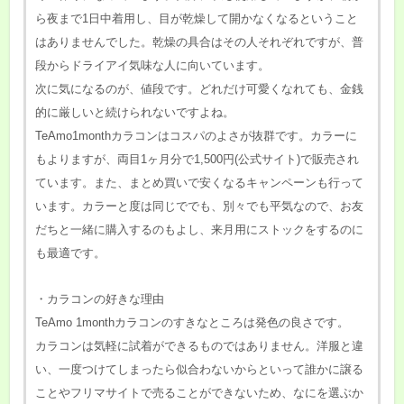
ら夜まで1日中着用し、目が乾燥して開かなくなるということ
はありませんでした。乾燥の具合はその人それぞれですが、普
段からドライアイ気味な人に向いています。
次に気になるのが、値段です。どれだけ可愛くなれても、金銭
的に厳しいと続けられないですよね。
TeAmo1monthカラコンはコスパのよさが抜群です。カラーに
もよりますが、両目1ヶ月分で1,500円(公式サイト)で販売され
ています。また、まとめ買いで安くなるキャンペーンも行って
います。カラーと度は同じででも、別々でも平気なので、お友
だちと一緒に購入するのもよし、来月用にストックをするのに
も最適です。
・カラコンの好きな理由
TeAmo 1monthカラコンのすきなところは発色の良さです。
カラコンは気軽に試着ができるものではありません。洋服と違
い、一度つけてしまったら似合わないからといって誰かに譲る
ことやフリマサイトで売ることができないため、なにを選ぶか